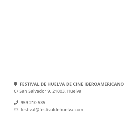
POLÍTICA DE COOKIES
POLÍTICA DE PRIVACIDAD
AVISO LEGAL
Web actualizada el 22-07-2026
FESTIVAL DE HUELVA DE CINE IBEROAMERICANO
C/ San Salvador 9, 21003, Huelva
959 210 535
festival@festivaldehuelva.com