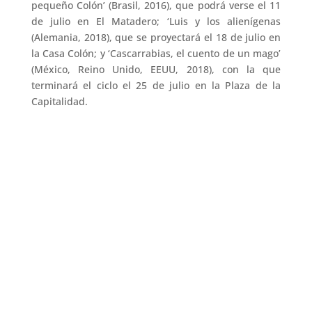
pequeño Colón’ (Brasil, 2016), que podrá verse el 11
de julio en El Matadero; ‘Luis y los alienígenas
(Alemania, 2018), que se proyectará el 18 de julio en
la Casa Colón; y ‘Cascarrabias, el cuento de un mago’
(México, Reino Unido, EEUU, 2018), con la que
terminará el ciclo el 25 de julio en la Plaza de la
Capitalidad.
←
El Festival de Huelva y la Dirección General de
Cine de la República Dominicana se unen para el
fomento de coproducciones
DGCINE y Festival de Huelva convocan a productores
a participar en el certamen onubense
→