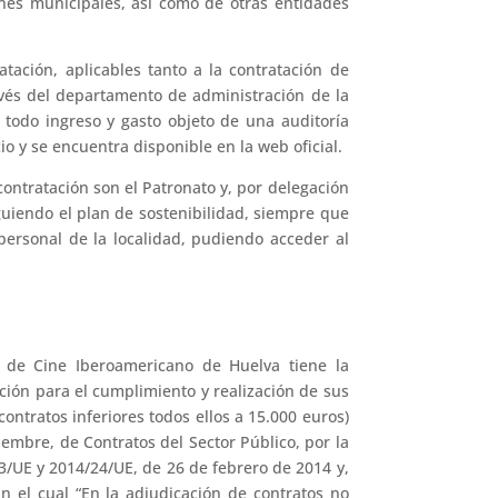
ones municipales, así como de otras entidades
tación, aplicables tanto a la contratación de
ravés del departamento de administración de la
 todo ingreso y gasto objeto de una auditoría
io y se encuentra disponible en la web oficial.
ontratación son el Patronato y, por delegación
siguiendo el plan de sostenibilidad, siempre que
 personal de la localidad, pudiendo acceder al
l de Cine Iberoamericano de Huelva tiene la
ción para el cumplimiento y realización de sus
ontratos inferiores todos ellos a 15.000 euros)
iembre, de Contratos del Sector Público, por la
3/UE y 2014/24/UE, de 26 de febrero de 2014 y,
n el cual “En la adjudicación de contratos no