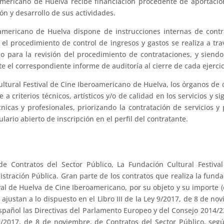
americano de Huelva recibe financiación procedente de aportaci
ión y desarrollo de sus actividades.
americano de Huelva dispone de instrucciones internas de contra
o el procedimiento de control de ingresos y gastos se realiza a t
o para la revisión del procedimiento de contrataciones, y siendo
e el correspondiente informe de auditoría al cierre de cada ejercic
ltural Festival de Cine Iberoamericano de Huelva, los órganos de c
 a criterios técnicos, artísticos y/o de calidad en los servicios y 
icas y profesionales, priorizando la contratación de servicios y
lario abierto de inscripción en el perfil del contratante.
e Contratos del Sector Público, La Fundación Cultural Festiva
tración Pública. Gran parte de los contratos que realiza la funda
ival de Huelva de Cine Iberoamericano, por su objeto y su importe (c
ajustan a lo dispuesto en el Libro III de la Ley 9/2017, de 8 de nov
pañol las Directivas del Parlamento Europeo y del Consejo 2014/2
/2017, de 8 de noviembre, de Contratos del Sector Público, segú