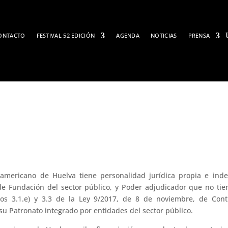
ONTACTO
FESTIVAL 52 EDICIÓN
AGENDA
NOTICIAS
PRENSA
Perfil del contratante
roamericano de Huelva tiene personalidad jurídica propia e ind
de Fundación del sector público, y Poder adjudicador que no tie
os 3.1.e) y 3.3 de la Ley 9/2017, de 8 de noviembre, de Contr
su Patronato integrado por entidades del sector público.