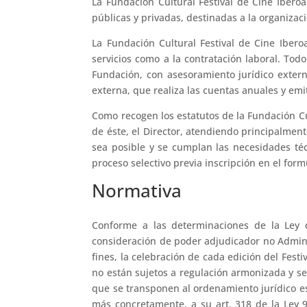
La Fundación Cultural Festival de Cine Ibero
públicas y privadas, destinadas a la organizac
La Fundación Cultural Festival de Cine Ibero
servicios como a la contratación laboral. Tod
Fundación, con asesoramiento jurídico extern
externa, que realiza las cuentas anuales y emit
Como recogen los estatutos de la Fundación Cu
de éste, el Director, atendiendo principalmente
sea posible y se cumplan las necesidades técn
proceso selectivo previa inscripción en el formu
Normativa
Conforme a las determinaciones de la Ley d
consideración de poder adjudicador no Adminis
fines, la celebración de cada edición del Fest
no están sujetos a regulación armonizada y se 
que se transponen al ordenamiento jurídico es
más concretamente, a su art. 318 de la Ley 9