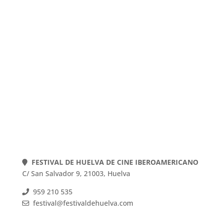
POLÍTICA DE COOKIES
POLÍTICA DE PRIVACIDAD
AVISO LEGAL
Web actualizada el 22-07-2026
FESTIVAL DE HUELVA DE CINE IBEROAMERICANO
C/ San Salvador 9, 21003, Huelva
959 210 535
festival@festivaldehuelva.com