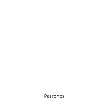
Resumen fotográfico
Retratos
.
Patronos