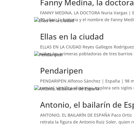
Fanny Medina, la doctor
FANNY MEDINA, LA DOCTORA Nuria Vargas | Esp
70 años, la historia y el nombre de Fanny Med
Ellas en la ciudad
ELLAS EN LA CIUDAD Reyes Gallegos Rodríguez 
sobre las primeras pobladoras de tres barrios d
Pendaripen
PENDARIPEN Alfonso Sánchez | España | 98 mi
romaní significa «historia», explora seis siglo
Antonio, el bailarín de E
ANTONIO, EL BAILARÍN DE ESPAÑA Paco Ortiz | 
retrata la figura de Antonio Ruiz Soler, quien