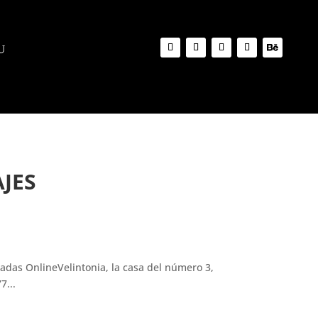
JES
adas OnlineVelintonia, la casa del número 3,
7...