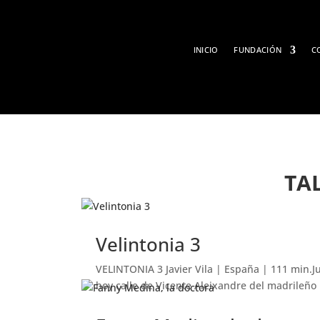
INICIO
FUNDACIÓN
C
TA
Velintonia 3
VELINTONIA 3 Javier Vila | España | 111 min.J
hoy calle de Vicente Aleixandre del madrileño