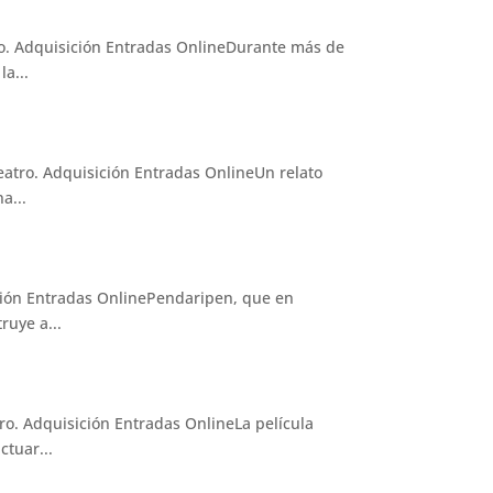
o. Adquisición Entradas OnlineDurante más de
a...
atro. Adquisición Entradas OnlineUn relato
a...
ción Entradas OnlinePendaripen, que en
ruye a...
o. Adquisición Entradas OnlineLa película
ctuar...