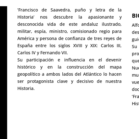
‘Francisco de Saavedra, puño y letra de la
BI
Historia’ nos descubre la apasionante y
desconocida vida de este andaluz ilustrado,
Al
militar, espía, ministro, comisionado regio para
des
América y persona de confianza de tres reyes de
gui
España entre los siglos XVIII y XIX: Carlos III,
Su
Carlos IV y Fernando VII.
pro
Su participación e influencia en el devenir
que
histórico y en la construcción del mapa
Nu
geopolítico a ambos lados del Atlántico lo hacen
mu
ser protagonista clave y decisivo de nuestra
vue
Historia.
doc
‘F
His