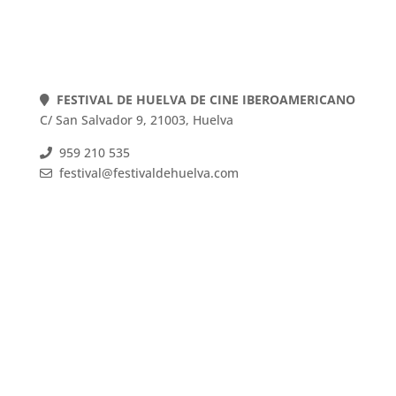
FESTIVAL DE HUELVA DE CINE IBEROAMERICANO
C/ San Salvador 9, 21003, Huelva
959 210 535
festival@festivaldehuelva.com
FESTIVAL DE HUELVA DE CINE IBEROAMERICANO
C/ San Salvador 9, 21003, Huelva