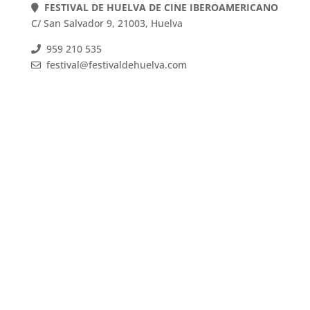
FESTIVAL DE HUELVA DE CINE IBEROAMERICANO
C/ San Salvador 9, 21003, Huelva
959 210 535
festival@festivaldehuelva.com
FESTIVAL DE HUELVA DE CINE IBEROAMERICANO
C/ San Salvador 9, 21003, Huelva
959 210 535
festival@festivaldehuelva.com