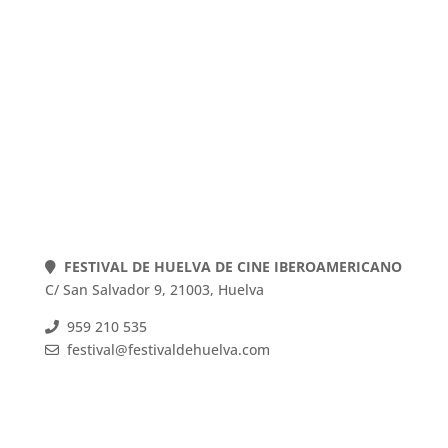
POLÍTICA DE COOKIES
POLÍTICA DE PRIVACIDAD
AVISO LEGAL
Web actualizada el 22-07-2026
FESTIVAL DE HUELVA DE CINE IBEROAMERICANO
C/ San Salvador 9, 21003, Huelva
959 210 535
festival@festivaldehuelva.com