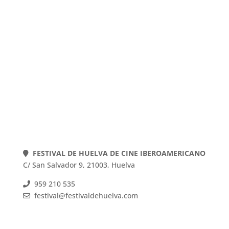
POLÍTICA DE COOKIES
POLÍTICA DE PRIVACIDAD
AVISO LEGAL
Web actualizada el 22-07-2026
FESTIVAL DE HUELVA DE CINE IBEROAMERICANO
C/ San Salvador 9, 21003, Huelva
959 210 535
festival@festivaldehuelva.com