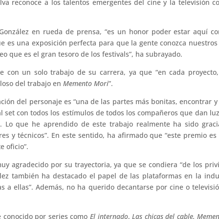
lva reconoce a los talentos emergentes del cine y la televisión 
González en rueda de prensa, “es un honor poder estar aquí con
ue es una exposición perfecta para que la gente conozca nuestros 
reo que es el gran tesoro de los festivals”, ha subrayado.
se con un solo trabajo de su carrera, ya que “en cada proyecto
loso del trabajo en
Memento Mori
”.
ión del personaje es “una de las partes más bonitas, encontrar y d
l set con todos los estímulos de todos los compañeros que dan lu
. Lo que he aprendido de este trabajo realmente ha sido graci
es y técnicos”. En este sentido, ha afirmado que “este premio es
 oficio”.
uy agradecido por su trayectoria, ya que se condiera “de los pri
lez también ha destacado el papel de las plataformas en la indus
 a ellas”. Además, no ha querido decantarse por cine o televisió
e conocido por series como
El internado
,
Las chicas del cable, Meme