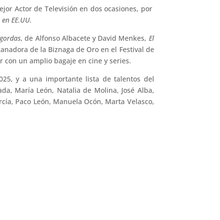
jor Actor de Televisión en dos ocasiones, por
o en EE.UU.
 gordas
, de Alfonso Albacete y David Menkes,
El
anadora de la Biznaga de Oro en el Festival de
r con un amplio bagaje en cine y series.
5, y a una importante lista de talentos del
da, María León, Natalia de Molina, José Alba,
cía, Paco León, Manuela Ocón, Marta Velasco,
al de Huelva
ión visual de la fuerza y la memoria femenina
→