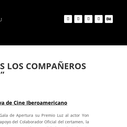
DOS LOS COMPAÑEROS
”
lva de Cine Iberoamericano
 Gala de Apertura su Premio Luz al actor Yon
 apoyo del Colaborador Oficial del certamen, la