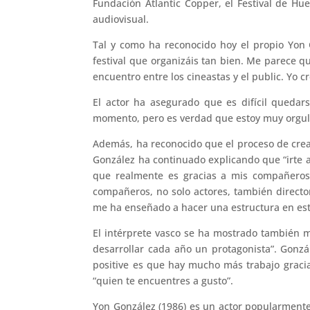
Fundación Atlantic Copper, el Festival de Hue
audiovisual.
Tal y como ha reconocido hoy el propio Yon 
festival que organizáis tan bien. Me parece q
encuentro entre los cineastas y el public. Yo c
El actor ha asegurado que es difícil quedar
momento, pero es verdad que estoy muy orgul
Además, ha reconocido que el proceso de creac
González ha continuado explicando que “irte a
que realmente es gracias a mis compañeros
compañeros, no solo actores, también director
me ha enseñado a hacer una estructura en este
El intérprete vasco se ha mostrado también m
desarrollar cada año un protagonista”. Gonzá
positive es que hay mucho más trabajo gracias
“quien te encuentres a gusto”.
Yon González (1986) es un actor popularment