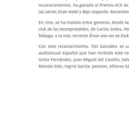
reconocimientos, ha ganado el Premio ACE d
las series
Gran Hotel
y
Bajo sospecha
. Reciente
En cine, se ha movido entre géneros, desde la
club de los incomprendidos
, de Carlos Sedes,
Pe
Málaga, o la más reciente
Érase una vez en Eusk
Con este reconocimiento, Yon González se u
audiovisual español que han recibido este re
Greta Fernández, Juan Miguel del Castillo, Sal
Manolo Solo, Ingrid García- Jonsson, Alfonso Sa
←
Milena Smit pretende explorar personajes “