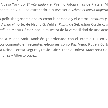
e Nueva York por
El internado
y el Premio Fotogramas de Plata al Me
mente, en 2025, ha estrenado la nueva serie
Velvet: el nuevo imperi
s películas generacionales como la comedia y el drama.
Mentiras y
rdiendo el norte
, de Nacho G. Velilla,
Rabia,
de Sebastián Cordero, g
adi
, de Manu Gómez, son la muestra de la versatilidad de una acto
ne a Milena Smit, también galardonada con el Premio Luz en 202
conocimiento en recientes ediciones como Paz Vega, Rubén Corta
va Reina, Teresa Segura y David Sainz, Leticia Dolera, Macarena Gar
́nchez y Alberto López.
menos dramáticos y más luminosos, como el Premio Luz” del Festiv
El Festival de Huelva inaugura ‘Las hijas del Jazz’, una celebrac