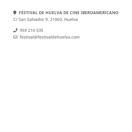
FESTIVAL DE HUELVA DE CINE IBEROAMERICANO
C/ San Salvador 9, 21003, Huelva
959 210 535
festival@festivaldehuelva.com
FESTIVAL DE HUELVA DE CINE IBEROAMERICANO
C/ San Salvador 9, 21003, Huelva
959 210 535
festival@festivaldehuelva.com