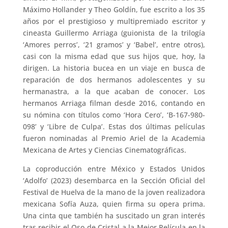
Máximo Hollander y Theo Goldín, fue escrito a los 35
años por el prestigioso y multipremiado escritor y
cineasta Guillermo Arriaga (guionista de la trilogía
‘Amores perros’, ‘21 gramos’ y ‘Babel’, entre otros),
casi con la misma edad que sus hijos que, hoy, la
dirigen. La historia bucea en un viaje en busca de
reparación de dos hermanos adolescentes y su
hermanastra, a la que acaban de conocer. Los
hermanos Arriaga filman desde 2016, contando en
su nómina con títulos como ‘Hora Cero’, ‘B-167-980-
098’ y ‘Libre de Culpa’. Estas dos últimas películas
fueron nominadas al Premio Ariel de la Academia
Mexicana de Artes y Ciencias Cinematográficas.
La coproducción entre México y Estados Unidos
‘Adolfo’ (2023) desembarca en la Sección Oficial del
Festival de Huelva de la mano de la joven realizadora
mexicana Sofía Auza, quien firma su opera prima.
Una cinta que también ha suscitado un gran interés
tras recibir el Oso de Cristal a la Mejor Película en la