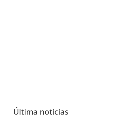
←
La Fundación Atlantic Copper renueva por dos
años su apoyo al Festival de Huelva
El productor Jose Alba recibirá el Premio Luz del
Festival de Huelva
→
Última noticias