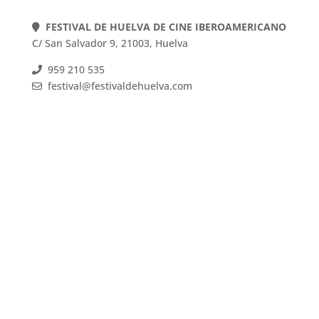
FESTIVAL DE HUELVA DE CINE IBEROAMERICANO
C/ San Salvador 9, 21003, Huelva
959 210 535
festival@festivaldehuelva.com
FESTIVAL DE HUELVA DE CINE IBEROAMERICANO
C/ San Salvador 9, 21003, Huelva
959 210 535
festival@festivaldehuelva.com