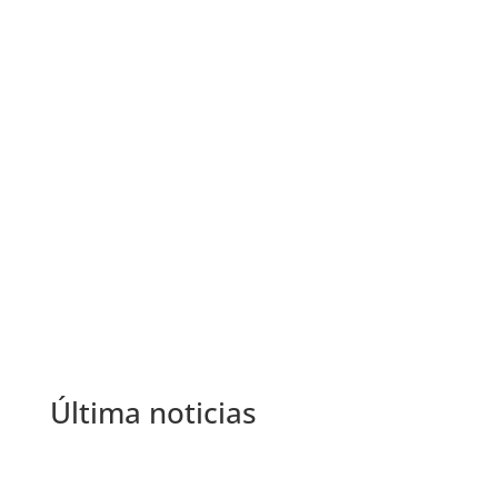
←
La colombiana ‘Garu y Ponki’ y la española ‘Tristes
tigres’ se alzan con el Colón de Plata a mejores
cortometrajes
’Baby’ muestra la realidad de la vida callejera de Sao
Paulo con una mezcla entre ternura, vitalismo y
crudeza
→
Última noticias