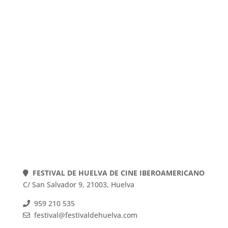
POLÍTICA DE COOKIES
POLÍTICA DE PRIVACIDAD
AVISO LEGAL
Web actualizada el 22-07-2026
FESTIVAL DE HUELVA DE CINE IBEROAMERICANO
C/ San Salvador 9, 21003, Huelva
959 210 535
festival@festivaldehuelva.com