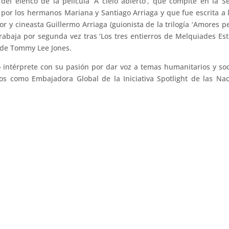
l elenco de la película ‘A cielo abierto’, que compite en la S
a por los hermanos Mariana y Santiago Arriaga y que fue escrita a 
r y cineasta Guillermo Arriaga (guionista de la trilogía ‘Amores pe
 trabaja por segunda vez tras ‘Los tres entierros de Melquiades Est
n de Tommy Lee Jones.
intérprete con su pasión por dar voz a temas humanitarios y soc
os como Embajadora Global de la Iniciativa Spotlight de las Na
Javier Tolentino, Jurado Oficial del Festival de Huelva
 premio Mejor Cineasta de Andalucía en el Festival de Cine de Hue