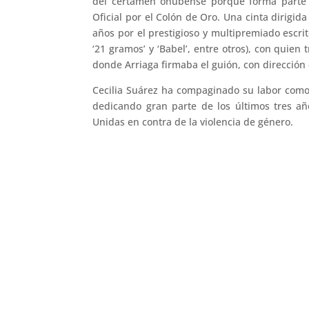
del certamen onubense porque forma parte de
Oficial por el Colón de Oro. Una cinta dirigid
años por el prestigioso y multipremiado escrito
‘21 gramos’ y ‘Babel’, entre otros), con quien
donde Arriaga firmaba el guión, con direcció
Cecilia Suárez ha compaginado su labor como 
dedicando gran parte de los últimos tres añ
Unidas en contra de la violencia de género.
←
Estrella Araiza, Clara Nieto, David Martos y 
Canal Sur concede a Paz Jiménez el