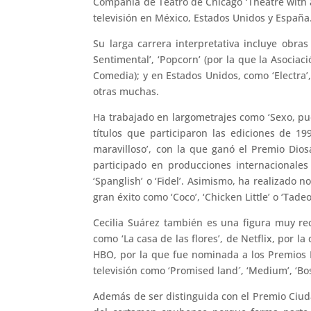
Compañía de Teatro de Chicago ‘Theatre with a
televisión en México, Estados Unidos y España
Su larga carrera interpretativa incluye obras
Sentimental’, ‘Popcorn’ (por la que la Asociac
Comedia); y en Estados Unidos, como ‘Electra’, 
otras muchas.
Ha trabajado en largometrajes como ‘Sexo, pudo
títulos que participaron las ediciones de 1
maravilloso’, con la que ganó el Premio Dio
participado en producciones internacionales 
‘Spanglish’ o ‘Fidel’. Asimismo, ha realizado 
gran éxito como ‘Coco’, ‘Chicken Little’ o ‘Tade
Cecilia Suárez también es una figura muy re
como ‘La casa de las flores’, de Netflix, por 
HBO, por la que fue nominada a los Premios
televisión como ‘Promised land´, ‘Medium’, ‘Bost
Además de ser distinguida con el Premio Ciuda