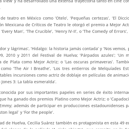
 View’ y ha desarrollado una extensa trayectoria tanto en cine c
.
 de teatro en México como ‘Otelo’, ‘Pequeñas certezas’, ‘El Dicci
ión Mexicana de Críticos de Teatro le otorgó el premio a Mejor Act
‘Every Man’, ‘The Crucible’, ‘Henry IV-II’, o ‘The Comedy of Errors’,
r y lágrimas’, ‘Hidalgo: la historia jamás contada’ y ‘Nos vemos, 
999, 2010 y 2011 del Festival de Huelva; ‘Párpados azules’; ‘Un
sa de Plata como Mejor Actriz; o ‘Las oscuras primaveras’. Tamb
como ‘The Air I Breathe’, ‘Los tres entierros de Melquíades Est
notables incursiones como actriz de doblaje en películas de animac
o Jones 3: La tabla esmeralda’.
conocida por sus importantes papeles en series de éxito interna
la que ha ganado dos premios Platino como Mejor Actriz; o ‘Capadoci
 Emmy; además de participar en producciones estadounidenses p
on legal´ y ‘For the people’.
d de Huelva, Cecilia Suárez también es protagonista en esta 49 e