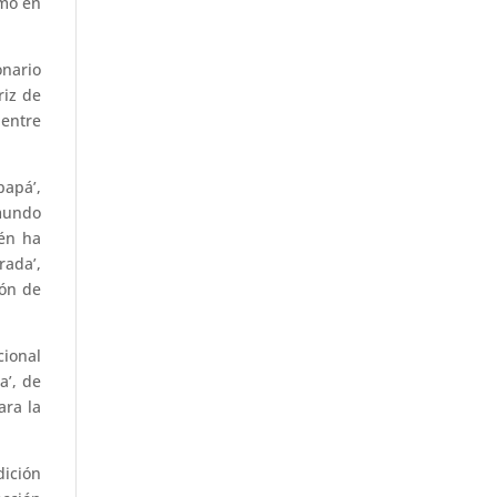
omo en
onario
riz de
 entre
papá’,
 mundo
ién ha
rada’,
ión de
cional
a’, de
ara la
dición