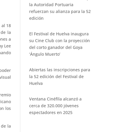
la Autoridad Portuaria
refuerzan su alianza para la 52
edición
 al 18
 de la
El Festival de Huelva inaugura
ones a
su Cine Club con la proyección
my Lee
del corto ganador del Goya
rnando
‘Ángulo Muerto’
Abiertas las inscripciones para
 poder
la 52 edición del Festival de
visual
Huelva
Premio
Ventana Cinéfila alcanzó a
ricano
cerca de 320.000 jóvenes
on los
espectadores en 2025
 de la