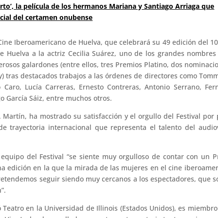
erto’, la película de los hermanos Mariana y Santiago Arriaga que
icial del certamen onubense
e Cine Iberoamericano de Huelva, que celebrará su 49 edición del 10
 Huelva a la actriz Cecilia Suárez, uno de los grandes nombres
osos galardones (entre ellos, tres Premios Platino, dos nominaci
y) tras destacados trabajos a las órdenes de directores como Tom
o Caro, Lucía Carreras, Ernesto Contreras, Antonio Serrano, Fe
o García Sáiz, entre muchos otros.
Martín, ha mostrado su satisfacción y el orgullo del Festival por
e trayectoria internacional que representa el talento del audio
 equipo del Festival “se siente muy orgulloso de contar con un 
a edición en la que la mirada de las mujeres en el cine iberoame
pretendemos seguir siendo muy cercanos a los espectadores, que s
”.
 Teatro en la Universidad de Illinois (Estados Unidos), es miembro