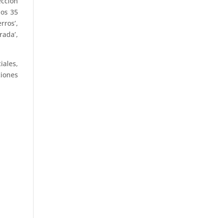
ección
los 35
rros’,
rada’,
iales,
ciones
lva
→