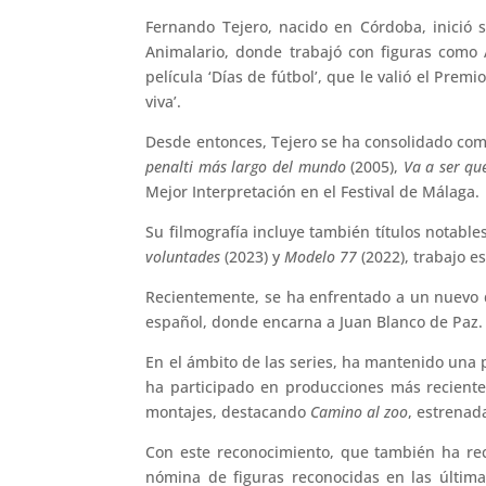
Fernando Tejero, nacido en Córdoba, inició s
Animalario, donde trabajó con figuras como A
película ‘Días de fútbol’, que le valió el Pre
viva’.
Desde entonces, Tejero se ha consolidado com
penalti más largo del mundo
(2005),
Va a ser qu
Mejor Interpretación en el Festival de Málaga.
Su filmografía incluye también títulos notabl
voluntades
(2023) y
Modelo 77
(2022), trabajo e
Recientemente, se ha enfrentado a un nuevo 
español, donde encarna a Juan Blanco de Paz.
En el ámbito de las series, ha mantenido una
ha participado en producciones más recien
montajes, destacando
Camino al zoo
, estrenad
Con este reconocimiento, que también ha reci
nómina de figuras reconocidas en las última