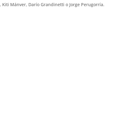
 Kiti Mánver, Darío Grandinetti o Jorge Perugorría.
moria familiar con ‘Romería’
Alfonso Sánchez se adentra en la