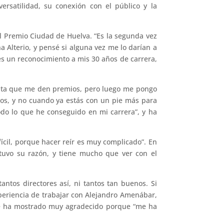
rsatilidad, su conexión con el público y la
l Premio Ciudad de Huelva. “Es la segunda vez
a Alterio, y pensé si alguna vez me lo darían a
es un reconocimiento a mis 30 años de carrera,
anta que me den premios, pero luego me pongo
os, y no cuando ya estás con un pie más para
odo lo que he conseguido en mi carrera”, y ha
fícil, porque hacer reír es muy complicado”. En
uvo su razón, y tiene mucho que ver con el
ntos directores así, ni tantos tan buenos. Si
xperiencia de trabajar con Alejandro Amenábar,
e se ha mostrado muy agradecido porque “me ha