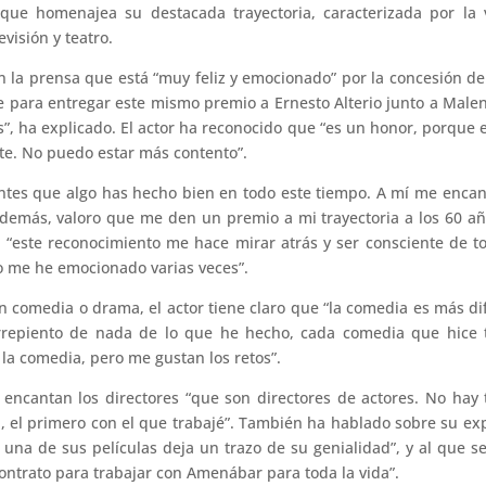
ue homenajea su destacada trayectoria, caracterizada por la ve
visión y teatro.
 la prensa que está “muy feliz y emocionado” por la concesión de
e para entregar este mismo premio a Ernesto Alterio junto a Malen
, ha explicado. El actor ha reconocido que “es un honor, porque 
te. No puedo estar más contento”.
ientes que algo has hecho bien en todo este tiempo. A mí me enc
demás, valoro que me den un premio a mi trayectoria a los 60 añ
 “este reconocimiento me hace mirar atrás y ser consciente de t
o me he emocionado varias veces”.
n comedia o drama, el actor tiene claro que “la comedia es más di
rrepiento de nada de lo que he hecho, cada comedia que hice t
a comedia, pero me gustan los retos”.
ncantan los directores “que son directores de actores. No hay ta
n, el primero con el que trabajé”. También ha hablado sobre su e
 una de sus películas deja un trazo de su genialidad”, y al qu
contrato para trabajar con Amenábar para toda la vida”.