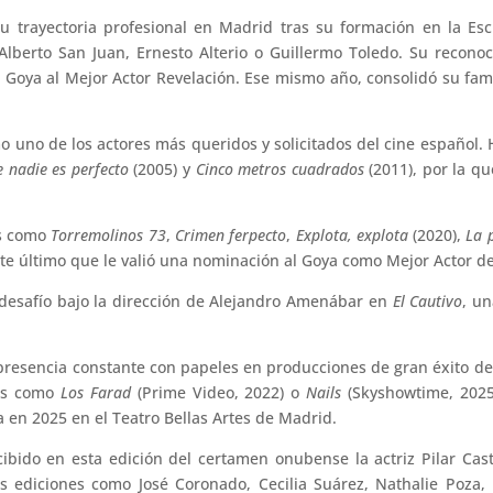
u trayectoria profesional en Madrid tras su formación en la Es
lberto San Juan, Ernesto Alterio o Guillermo Toledo. Su reconoc
mio Goya al Mejor Actor Revelación. Ese mismo año, consolidó su fam
o uno de los actores más queridos y solicitados del cine español
e nadie es perfecto
(2005) y
Cinco metros cuadrados
(2011), por la qu
es como
Torremolinos 73
,
Crimen ferpecto
,
Explota, explota
(2020),
La 
ste último que le valió una nominación al Goya como Mejor Actor d
desafío bajo la dirección de Alejandro Amenábar en
El Cautivo
, u
 presencia constante con papeles en producciones de gran éxito d
tes como
Los Farad
(Prime Video, 2022) o
Nails
(Skyshowtime, 2025)
a en 2025 en el Teatro Bellas Artes de Madrid.
bido en esta edición del certamen onubense la actriz Pilar Cas
s ediciones como José Coronado, Cecilia Suárez, Nathalie Poza