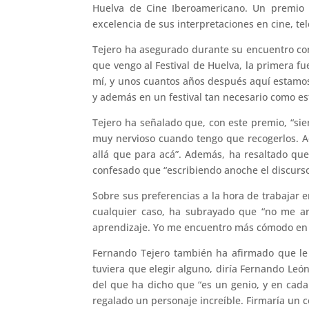
Huelva de Cine Iberoamericano. Un premio q
excelencia de sus interpretaciones en cine, tele
Tejero ha asegurado durante su encuentro con
que vengo al Festival de Huelva, la primera fu
mí, y unos cuantos años después aquí estamos”
y además en un festival tan necesario como es
Tejero ha señalado que, con este premio, “s
muy nervioso cuando tengo que recogerlos. A
allá que para acá”. Además, ha resaltado que
confesado que “escribiendo anoche el discurs
Sobre sus preferencias a la hora de trabajar e
cualquier caso, ha subrayado que “no me a
aprendizaje. Yo me encuentro más cómodo en l
Fernando Tejero también ha afirmado que le e
tuviera que elegir alguno, diría Fernando Leó
del que ha dicho que “es un genio, y en cada
regalado un personaje increíble. Firmaría un 