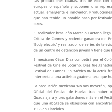
Las producciones citadas, tres de ellas con
europea o española y suponen una represe
actual, emergente e innovador. Producciones
que han tenido un notable paso por festival
otros.
El realizador brasileño Marcelo Caetano llega
Crítica de Cannes y reciente ganadora del Pr
‘Body electric’ y realizador de series de telev
de un centro de detención juvenil y tiene que h
El méxicano César Díaz competirá por el Coló
Festival de Cine de Locarno. Díaz fue ganado
Festival de Cannes. En ‘México 86’ la actriz fr
interpreta a una activista guatemalteca que hu
La producción mexicana ‘No nos moverán’, ópe
Oficial del Festival de Huelva tras haber 
Guadalajara y tres galardones más en el Festi
que una abogada se obsesiona con encontrar
1968 en Tlatelolco.