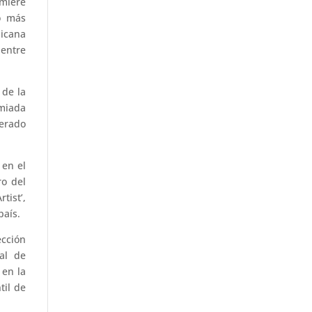
emière
o más
nicana
 entre
 de la
emiada
berado
 en el
ro del
tist’,
país.
ección
nal de
 en la
til de