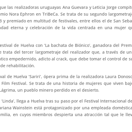
a que las realizadoras uruguayas Ana Guevara y Leticia Jorge compi
remio Nora Ephron en TriBeCa. Se trata de su segundo largometraj
3 y premiado en multitud de festivales, entre ellos el de San Seba
ndad eterna y celebración de la vida centrada en una mujer q
Festival de Huelva con ‘La bachata de Biónico’, ganadora del Prem
 trata del tercer largometraje del realizador que, a través de un
ico empedernido, adicto al crack, que debe tomar el control de s
de rehabilitación.
tival de Huelva ‘Sariri’, ópera prima de la realizadora Laura Donos
Film Festival. Se trata de una historia de mujeres que viven baj
Lágrima, un pueblo minero perdido en el desierto.
Linda’, llega a Huelva tras su paso por el Festival Internacional d
Mariana Wainstein está protagonizado por una empleada doméstic
amilia, en cuyos miembros despierta una atracción tal que le lle