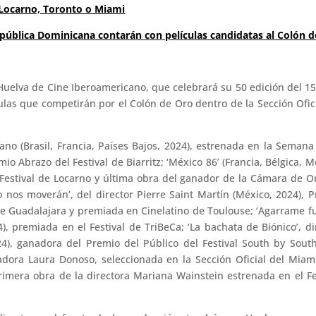
 Locarno, Toronto o Miami
República Dominicana contarán con películas candidatas al Colón d
e Huelva de Cine Iberoamericano, que celebrará su 50 edición del 15
ulas que competirán por el Colón de Oro dentro de la Sección Ofic
tano (Brasil, Francia, Países Bajos, 2024), estrenada en la Semana
o Abrazo del Festival de Biarritz; ‘México 86’ (Francia, Bélgica, M
 Festival de Locarno y última obra del ganador de la Cámara de O
 nos moverán’, del director Pierre Saint Martín (México, 2024), 
 de Guadalajara y premiada en Cinelatino de Toulouse; ‘Agarrame fu
), premiada en el Festival de TriBeCa; ‘La bachata de Biónico’, di
4), ganadora del Premio del Público del Festival South by Sout
lizadora Laura Donoso, seleccionada en la Sección Oficial del Miam
 primera obra de la directora Mariana Wainstein estrenada en el Fe