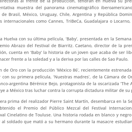
 directoras al frente de la producción, tendrán en Huelva su pr
ntativa muestra del panorama cinematográfico iberoamerican
 de Brasil, México, Uruguay, Chile, Argentina y República Domi
es internacionales como Cannes, TriBeCa, Guadalajara o Locarno,
 a Huelva con su última película, ‘Baby’, presentada en la Semana
emio Abrazo del Festival de Biarritz. Caetano, director de la pr
isión, cuenta en ‘Baby’ la historia de un joven que acaba de ser li
acer frente a la soledad y a la deriva por las calles de Sao Paulo.
n de Oro con la producción ‘México 86’, recientemente estrenada
r con su primera película, ‘Nuestras madres’, de la Cámara de O
anco-argentina Bérénice Bejo, protagonista de la oscarizada ‘The Ar
ye a México tras luchar contra la corrupta dictadura militar de su 
ra prima del realizador Pierre Saint Martín, desembarca en la S
obtenido el Premio del Público Mezcal del Festival Internacio
val Cinelatino de Touluse. Una historia rodada en blanco y negro
 al soldado que mató a su hermano durante la masacre estudian