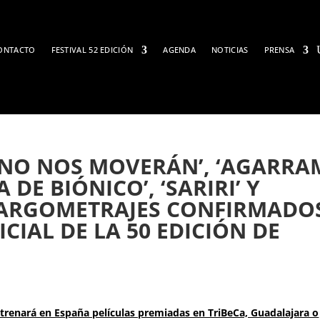
ONTACTO
FESTIVAL 52 EDICIÓN
AGENDA
NOTICIAS
PRENSA
’, ‘NO NOS MOVERÁN’, ‘AGARRA
 DE BIÓNICO’, ‘SARIRI’ Y
 LARGOMETRAJES CONFIRMADO
CIAL DE LA 50 EDICIÓN DE
estrenará en España películas premiadas en TriBeCa, Guadalajara o