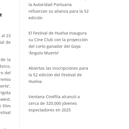
la Autoridad Portuaria
refuerzan su alianza para la 52
e
edición
El Festival de Huelva inaugura
 al 23
su Cine Club con la proyección
ial de
del corto ganador del Goya
‘Ángulo Muerto’
 de la
éxico,
Abiertas las inscripciones para
ro del
la 52 edición del Festival de
Premio
Huelva
erte’,
rigida
Ventana Cinéfila alcanzó a
hwest;
cerca de 320.000 jóvenes
i Film
espectadores en 2025
stival