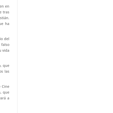
ten en
e tras
stián.
ue ha
io del
 falso
u vida
o, que
os las
e Cine
a, que
vará a