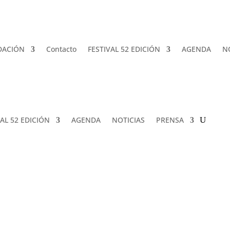
DACIÓN
Contacto
FESTIVAL 52 EDICIÓN
AGENDA
N
VAL 52 EDICIÓN
AGENDA
NOTICIAS
PRENSA
23ª edición
1997