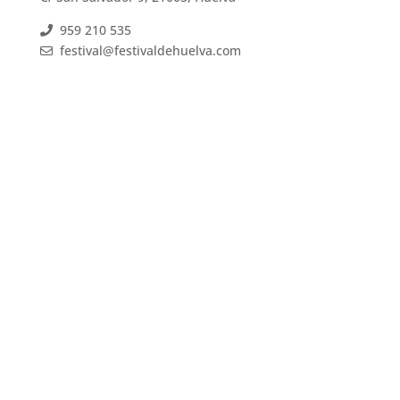
959 210 535
festival@festivaldehuelva.com
FESTIVAL DE HUELVA DE CINE IBEROAMERICANO
C/ San Salvador 9, 21003, Huelva
959 210 535
festival@festivaldehuelva.com