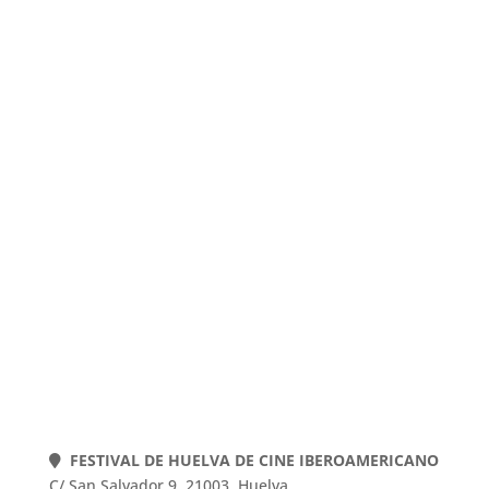
POLÍTICA DE COOKIES
POLÍTICA DE PRIVACIDAD
AVISO LEGAL
Web actualizada el 22-07-2026
FESTIVAL DE HUELVA DE CINE IBEROAMERICANO
C/ San Salvador 9, 21003, Huelva